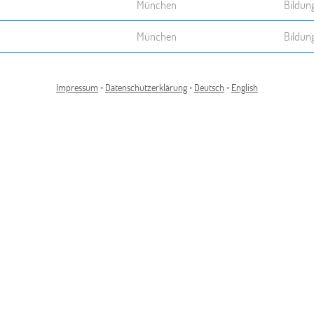
München
Bildun
München
Bildun
Impressum
•
Datenschutzerklärung
•
Deutsch
•
English